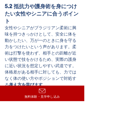
5.2 抵抗力や護身術を身につけ
たい女性やシニアに合うポイン
ト
女性やシニアがブラジリアン柔術に興
味を持つきっかけとして、安全に体を
動かしたい、万が一のときに身を守る
力をつけたいという声があります。柔
術は打撃を使わず、相手との距離が近
い状態で技をかけるため、実際の護身
に近い状況を想定しやすい武道です。
体格差がある相手に対しても、力では
なく体の使い方やポジションで対処す
る
考え方を学びます
。
無料体験・見学申し込み
また、柔術の動きは、無理なねじりや
反動を避けながら行うことで、バラン
ス感覚や柔軟性の向上にもつながりま
す。年齢や力の強さに依存しすぎない